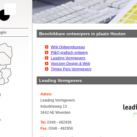
egio
Beschikbare ontwerpers in plaats Houten
Wrik Ontwerpbureau
PI&Q grafisch ontwerp
Leading Vormgevers
Voorzien Design & Web
Tijmen Pers Vormgevers
Leading Vormgevers
Adres:
Leading Vormgevers
Industrieweg 13
3442 AE Woerden
n
Tel.
0348 - 482936
Fax.
0348 - 482956