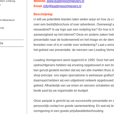
Website.
www.leadingvormgevers.nl
dden Limburg
m
Email.
info@leadingvormgevers.nl
Beschrijving:
U wilt uw potentiële klanten laten weten waar en hoe zij 
ek-Waterland
over een bedrijfsbrochure of over adverteren. Overweegt 
urg
nieuwsbrief? Is uw logo aan een restyling toe? En hoe is 
aanwezigheid op het internet? Deze en andere zaken heb
presentatie naar de buitenwereld en het imago en de identit
ie
tevreden over of is er ruimte voor verbetering? Laat u een
het gebied van presentatie: de mensen van Leading Vorm
Leading Vormgevers werd opgericht in 1995. Door het ve
opdrachtgevers hebben wij ervaring opgebouwd in een br
kan gerust gesteld worden dat wij van alle markten thuis zi
shop principe: ons eigen specialisme is weliswaar grafis
daarnaast hebben wij een uitgebreid netwerk opgebouwd 
gebied. Afhankelijk van uw eisen en wensen schakelen wij
beste past bij uw organisatie en budget.
Onze aanpak is gericht op uw succesvolle presentatie en 
persoonlijk contact en goede samenwerking. En wat wij lev
vormgeving in een goede prijs/kwaliteitverhouding.