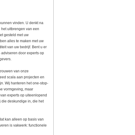
u kunnen vinden. U denkt na
u het uitbrengen van een
het gesteld met uw
ben alles te maken met uw
eit van uw bedrijf. Bent u er
s adviseren door experts op
gevers.
rtrouwen van onze
eed scala aan projecten en
jn. Wij hanteren het one-stop-
che vormgeving, maar
van experts op uiteenlopend
 die deskundige in, die het
dat kan alleen op basis van
eren is vakwerk: functionele