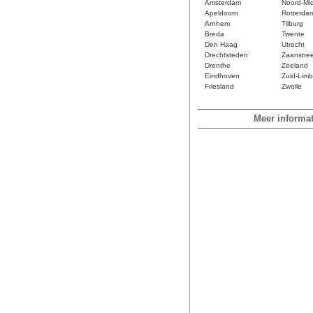
Amsterdam
Noord-Mi
Apeldoorn
Rotterda
Arnhem
Tilburg
Breda
Twente
Den Haag
Utrecht
Drechtsteden
Zaanstre
Drenthe
Zeeland
Eindhoven
Zuid-Limb
Friesland
Zwolle
Meer informat