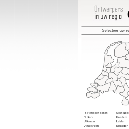
Selecteer uw r
's-Hertogenbosch
Groninge
't Gooi
Haarlem
Alkmaar
Leiden
Amersfoort
Nijmegen