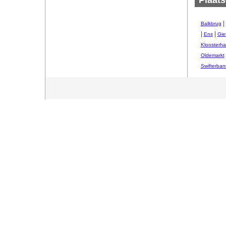
Plaats
|
Balkbrug
|
|
Ens
Gie
Kloosterha
Oldemarkt
Swifterban