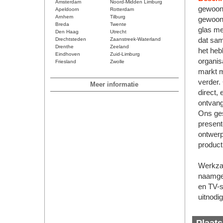
Amsterdam
Noord-Midden Limburg
gewoon 
Apeldoorn
Rotterdam
Arnhem
Tilburg
gewoon 
Breda
Twente
glas me
Den Haag
Utrecht
Drechtsteden
Zaanstreek-Waterland
dat sam
Drenthe
Zeeland
het heb
Eindhoven
Zuid-Limburg
organis
Friesland
Zwolle
markt m
verder.
Meer informatie
direct,
ontvang
Ons ges
present
ontwerp
producti
Werkzaa
naamgev
en TV-s
uitnodi