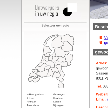
Selecteer uw regio
Beschi
Vi
ge
gewoon
Adres:
gewoon 
Sassens
8011 PB
Tel.
038
Websit
's-Hertogenbosch
Groningen
't Gooi
Haarlem
Email.
Alkmaar
Leiden
Amersfoort
Nijmegen
Beschri