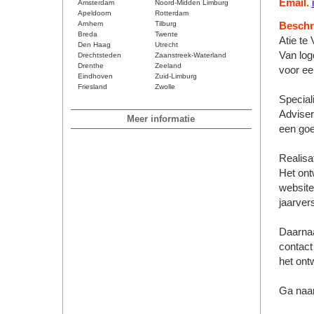
Email.
Amsterdam
Noord-Midden Limburg
Apeldoorn
Rotterdam
Arnhem
Tilburg
Beschri
Breda
Twente
Atie te
Den Haag
Utrecht
Van log
Drechtsteden
Zaanstreek-Waterland
Drenthe
Zeeland
voor een
Eindhoven
Zuid-Limburg
Friesland
Zwolle
Speciali
Adviser
Meer informatie
een goe
Realisa
Het ont
website
jaarver
Daarnaa
contact
het ont
Ga naar