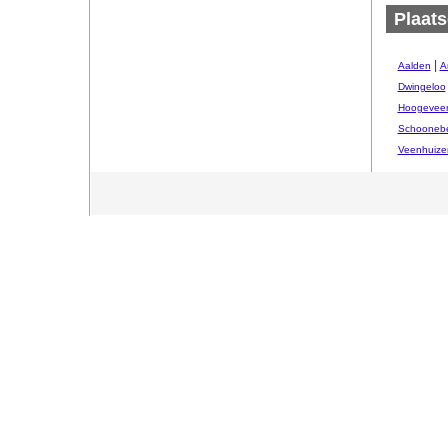
Plaats
|
Aalden
A
Dwingeloo
Hoogevee
Schooneb
Veenhuize