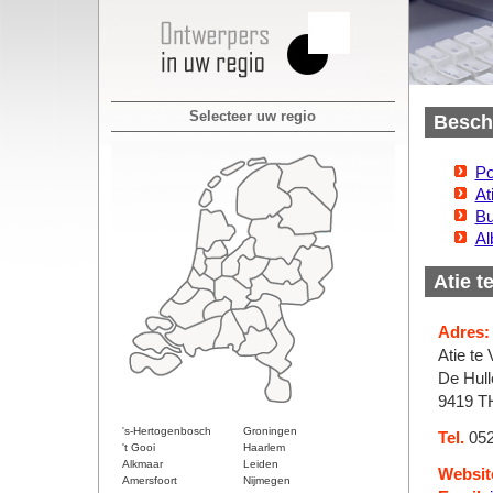
Selecteer uw regio
Beschi
Po
At
Bu
Al
Atie t
Adres:
Atie te
De Hull
9419 TH
's-Hertogenbosch
Groningen
Tel.
052
't Gooi
Haarlem
Alkmaar
Leiden
Websit
Amersfoort
Nijmegen