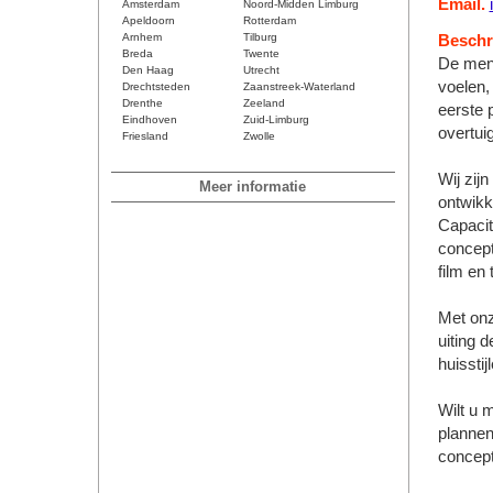
Email.
Amsterdam
Noord-Midden Limburg
Apeldoorn
Rotterdam
Arnhem
Tilburg
Beschri
Breda
Twente
De mens
Den Haag
Utrecht
voelen,
Drechtsteden
Zaanstreek-Waterland
Drenthe
Zeeland
eerste 
Eindhoven
Zuid-Limburg
overtuig
Friesland
Zwolle
Wij zijn
Meer informatie
ontwikk
Capacit
concept
film en 
Met onz
uiting d
huissti
Wilt u 
plannen
concept