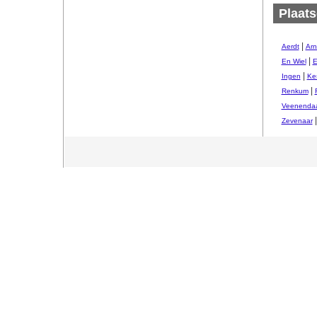
Plaats
|
Aerdt
Ar
|
En Wiel
E
|
Ingen
Ke
|
Renkum
Veenendaa
|
Zevenaar