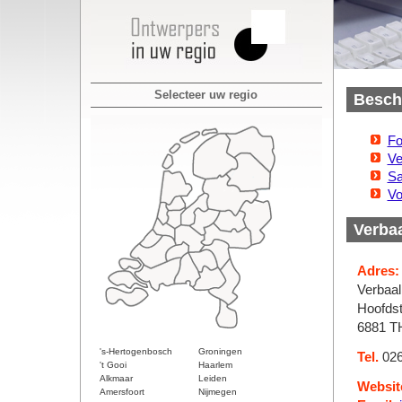
Selecteer uw regio
Beschi
Fo
Ve
Sa
Vo
Verba
Adres:
Verbaa
Hoofdst
6881 T
's-Hertogenbosch
Groningen
Tel.
026
't Gooi
Haarlem
Alkmaar
Leiden
Websit
Amersfoort
Nijmegen