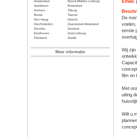
Email.
Amsterdam
Noord-Midden Limburg
Apeldoorn
Rotterdam
Arnhem
Tilburg
Beschri
Breda
Twente
De mens
Den Haag
Utrecht
voelen,
Drechtsteden
Zaanstreek-Waterland
Drenthe
Zeeland
eerste 
Eindhoven
Zuid-Limburg
overtuig
Friesland
Zwolle
Wij zijn
Meer informatie
ontwikk
Capacit
concept
film en 
Met onz
uiting d
huissti
Wilt u 
plannen
concept