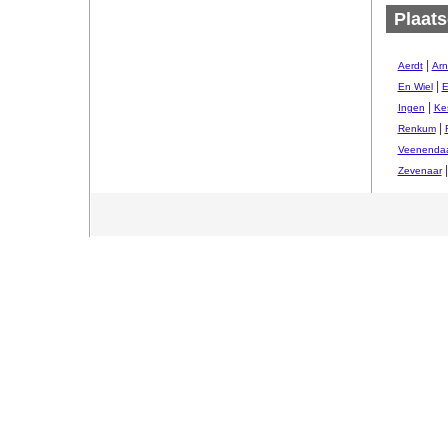
Plaats
|
Aerdt
Ar
|
En Wiel
E
|
Ingen
Ke
|
Renkum
Veenendaa
|
Zevenaar